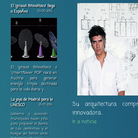
El 'girasol fotovoltaico' llega
a EspaÃ±a
30-05-2015
El 'girasol fotovoltaico' o
'smartflower POP' nació en
Austria para generar
energía limpia destinada
para la vida diaria y...
La joya de Madrid para la
Su arquitectura compro
UNESCO
21-07-2014
innovadora...
Gobierno y oposición
municipales hacen piña
Ir a noticia
para proponer el Barrio
de Los Jerónimos y el
Parque del Retiro como