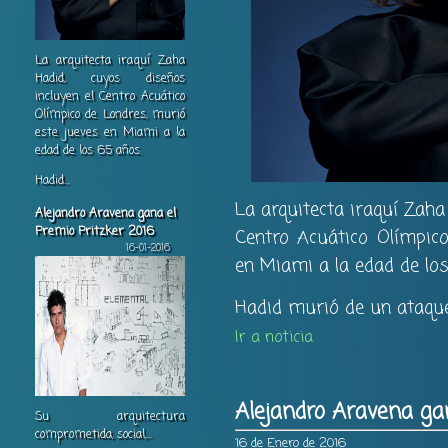
La arquitecta iraquí Zaha
Hadid, cuyos diseños
incluyen el Centro Acuático
Olímpico de Londres, murió
este jueves en Miami a la
edad de los 65 años.
Hadid...
La arquitecta iraquí Zaha
Alejandro Aravena gana el
Premio Pritzker 2016
Centro Acuático Olímpic
16-01-2016
en Miami a la edad de lo
Hadid murió de un ataque 
Ir a noticia
Alejandro Aravena ga
Su arquitectura
comprometida, social,...
16 de Enero de 2016