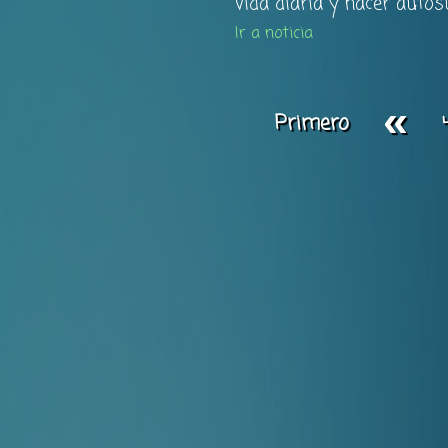
vida diaria y hacer autosuf
Ir a noticia
«
Primero